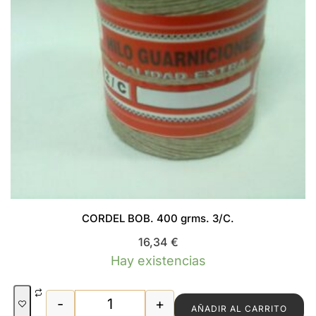
CORDEL BOB. 400 grms. 3/C.
16,34
€
Hay existencias
-
+
AÑADIR AL CARRITO
CORDEL BOB. 400 grms. 3/C. cantidad