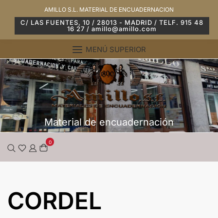
Saltar
AMILLO S.L. MATERIAL DE ENCUADERNACION
al
C/ LAS FUENTES, 10 / 28013 - MADRID / TELF. 915 48
16 27 / amillo@amillo.com
contenido
MENÚ SUPERIOR
Material de encuadernación
0
CORDEL