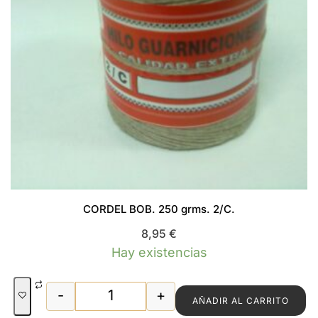
CORDEL BOB. 250 grms. 2/C.
8,95
€
Hay existencias
-
+
AÑADIR AL CARRITO
CORDEL BOB. 250 grms. 2/C. cantidad