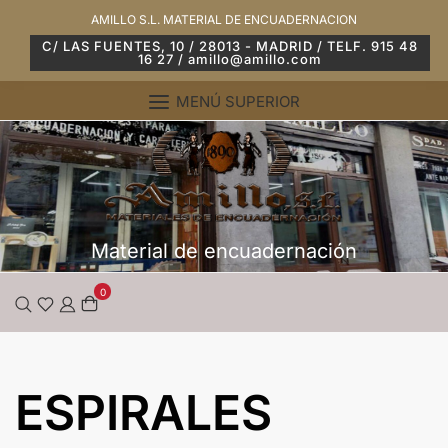
Saltar
AMILLO S.L. MATERIAL DE ENCUADERNACION
al
C/ LAS FUENTES, 10 / 28013 - MADRID / TELF. 915 48
16 27 / amillo@amillo.com
contenido
MENÚ SUPERIOR
Material de encuadernación
0
ESPIRALES