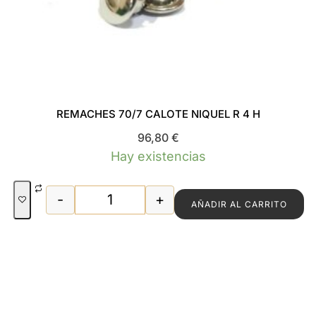
REMACHES 70/7 CALOTE NIQUEL R 4 H
96,80
€
Hay existencias
-
+
AÑADIR AL CARRITO
REMACHES 70/7 CALOTE NIQUEL R 4 H 