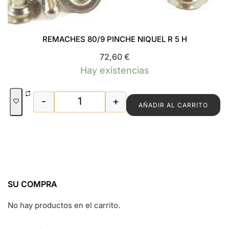
REMACHES 80/9 PINCHE NIQUEL R 5 H
72,60
€
Hay existencias
-
+
AÑADIR AL CARRITO
REMACHES 80/9 PINCHE NIQUEL R 5 H c
SU COMPRA
No hay productos en el carrito.