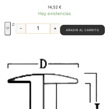
14,52
€
Hay existencias
-
+
AÑADIR AL CARRITO
REMACHES 4X7X7 CAJA MILLAR canti