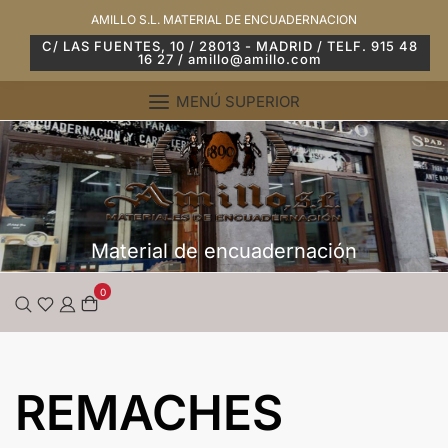
Saltar
AMILLO S.L. MATERIAL DE ENCUADERNACION
al
C/ LAS FUENTES, 10 / 28013 - MADRID / TELF. 915 48
16 27 / amillo@amillo.com
contenido
MENÚ SUPERIOR
Material de encuadernación
0
REMACHES