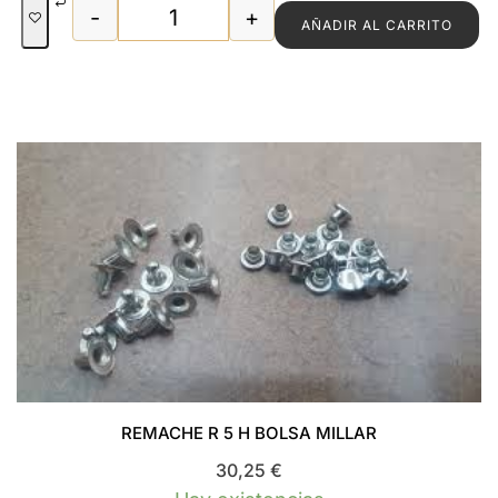
-
+
AÑADIR AL CARRITO
REMACHE R 4 H CAJAS MILLAR cantida
REMACHE R 5 H BOLSA MILLAR
30,25
€