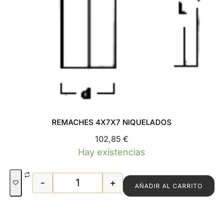
REMACHES 4X7X7 NIQUELADOS
102,85
€
Hay existencias
-
+
AÑADIR AL CARRITO
REMACHES 4X7X7 NIQUELADOS cantid