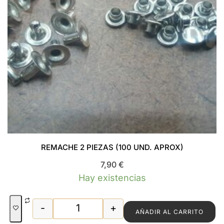
REMACHE 2 PIEZAS (100 UND. APROX)
7,90
€
Hay existencias
-
+
AÑADIR AL CARRITO
REMACHE 2 PIEZAS (100 UND. APROX) 