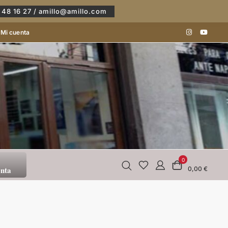
 48 16 27 / amillo@amillo.com
Mi cuenta
0
enta
0,00 €