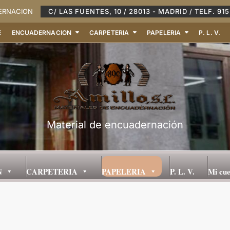
DERNACION
C/ LAS FUENTES, 10 / 28013 - MADRID / TELF. 915
E
ENCUADERNACION
CARPETERIA
PAPELERIA
P. L. V.
Material de encuadernación
N
CARPETERIA
PAPELERIA
P. L. V.
Mi cu