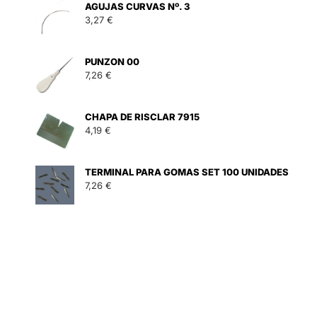
AGUJAS CURVAS Nº. 3
3,27
€
PUNZON 00
7,26
€
CHAPA DE RISCLAR 7915
4,19
€
ILA NEGRO 51 X 76 cms (25H) cantidad
H) cantidad
TERMINAL PARA GOMAS SET 100 UNIDADES
7,26
€