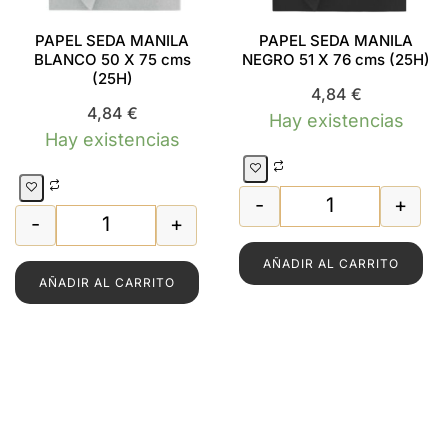
PAPEL SEDA MANILA
PAPEL SEDA MANILA
BLANCO 50 X 75 cms
NEGRO 51 X 76 cms (25H)
(25H)
4,84
€
4,84
€
Hay existencias
Hay existencias
-
+
tidad
LINA 51 x 76 cms (25H) cantidad
PAPEL SEDA MAN
-
+
PAPEL SEDA MANILA BLANCO 50 X 75 cms (25
AÑADIR AL CARRITO
AÑADIR AL CARRITO