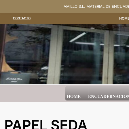
Saltar
AMILLO S.L. MATERIAL DE ENCUA
al
CONTACTO
HOM
contenido
HOME
ENCUADERNACIO
PAPEL SEDA