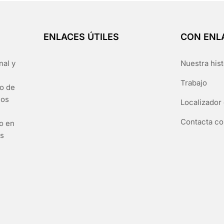
ENLACES ÚTILES
CON ENL
nal y
Nuestra hist
Trabajo
go de
los
Localizador 
Contacta co
to en
es