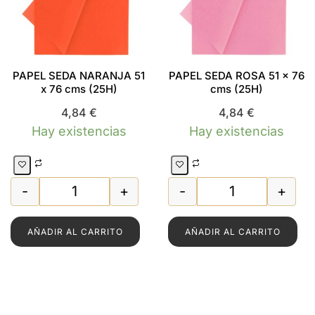
PAPEL SEDA NARANJA 51
PAPEL SEDA ROSA 51 x 76
x 76 cms (25H)
cms (25H)
4,84
€
4,84
€
Hay existencias
Hay existencias
-
+
-
+
PAPEL SEDA NARANJA 51 x 76 cms (25H) can
PAPEL SEDA ROS
AÑADIR AL CARRITO
AÑADIR AL CARRITO