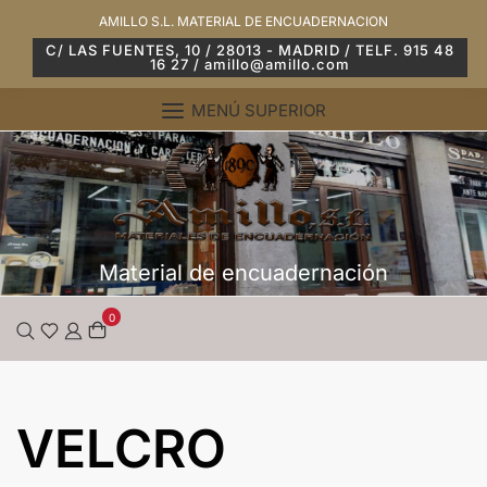
Saltar
AMILLO S.L. MATERIAL DE ENCUADERNACION
al
C/ LAS FUENTES, 10 / 28013 - MADRID / TELF. 915 48
16 27 / amillo@amillo.com
contenido
MENÚ SUPERIOR
Material de encuadernación
0
VELCRO