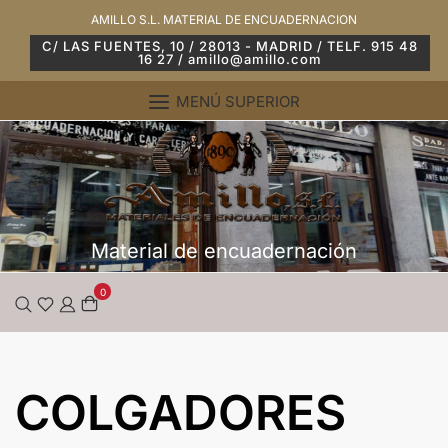
Saltar
AMILLO S.L. MATERIAL DE ENCUADERNACION
al
C/ LAS FUENTES, 10 / 28013 - MADRID / TELF. 915 48
16 27 / amillo@amillo.com
contenido
MENÚ SUPERIOR
Material de encuadernación
0
COLGADORES