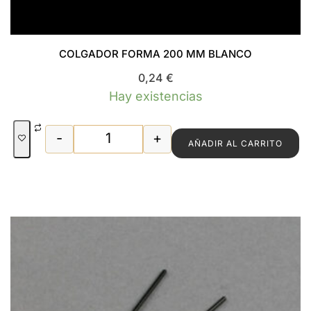
COLGADOR FORMA 200 MM BLANCO
0,24
€
Hay existencias
-
+
AÑADIR AL CARRITO
COLGADOR FORMA 200 MM BLANCO ca