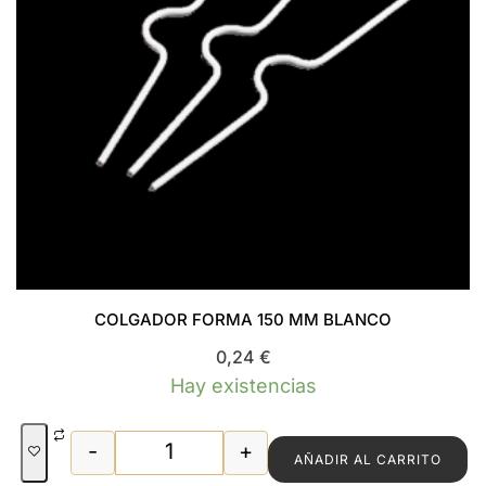
COLGADOR FORMA 150 MM BLANCO
0,24
€
Hay existencias
-
+
AÑADIR AL CARRITO
COLGADOR FORMA 150 MM BLANCO ca