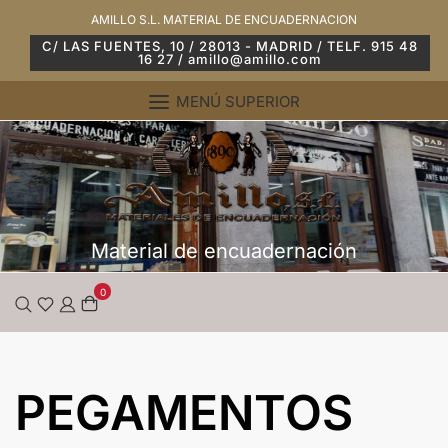
Saltar
AMILLO S.L. MATERIAL DE ENCUADERNACION
al
C/ LAS FUENTES, 10 / 28013 - MADRID / TELF. 915 48
16 27 / amillo@amillo.com
contenido
MENÚ SUPERIOR
Material de encuadernación
0
PEGAMENTOS