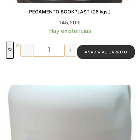
PEGAMENTO BOOKPLAST (26 kgs.)
145,20
€
Hay existencias
-
+
AÑADIR AL CARRITO
PEGAMENTO BOOKPLAST (26 kgs.) can