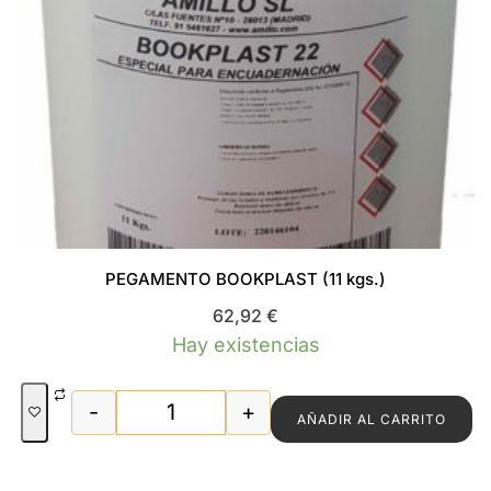
PEGAMENTO BOOKPLAST (11 kgs.)
62,92
€
Hay existencias
-
+
AÑADIR AL CARRITO
PEGAMENTO BOOKPLAST (11 kgs.) can