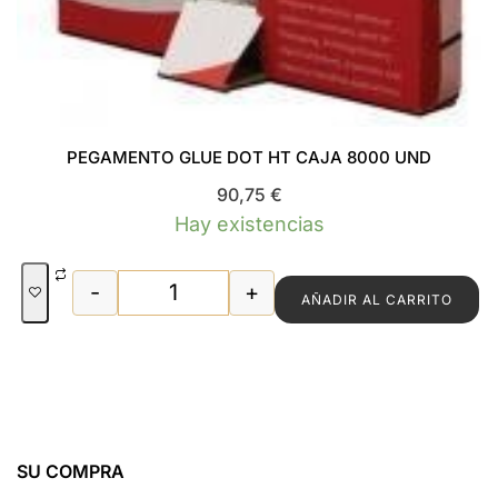
PEGAMENTO GLUE DOT HT CAJA 8000 UND
90,75
€
Hay existencias
-
+
AÑADIR AL CARRITO
PEGAMENTO GLUE DOT HT CAJA 8000 
SU COMPRA