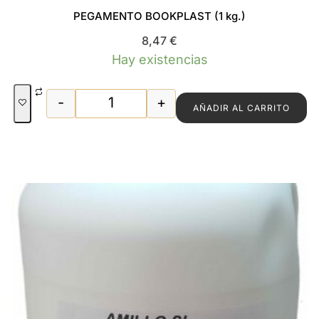
PEGAMENTO BOOKPLAST (1 kg.)
8,47
€
Hay existencias
-
+
AÑADIR AL CARRITO
PEGAMENTO BOOKPLAST (1 kg.) canti