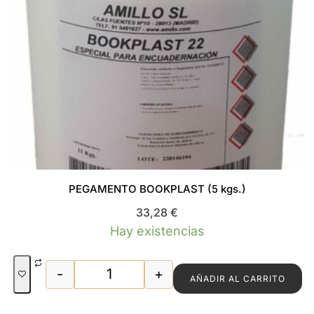
PEGAMENTO BOOKPLAST (5 kgs.)
33,28
€
Hay existencias
-
+
AÑADIR AL CARRITO
PEGAMENTO BOOKPLAST (5 kgs.) cant