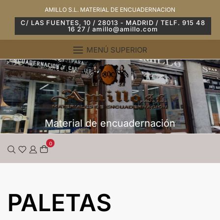
Saltar
AMILLO S.L. MATERIAL DE ENCUADERNACION
al
C/ LAS FUENTES, 10 / 28013 - MADRID / TELF. 915 48
16 27 / amillo@amillo.com
contenido
MENÚ SUPERIOR
Material de encuadernación
0
PALETAS