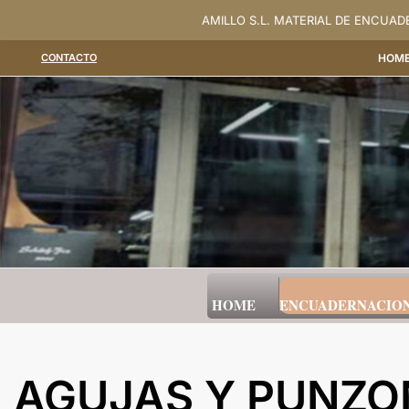
Saltar
AMILLO S.L. MATERIAL DE ENCUA
al
CONTACTO
HOM
contenido
HOME
ENCUADERNACIO
AGUJAS Y PUNZO