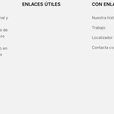
ENLACES ÚTILES
CON ENL
nal y
Nuestra hist
Trabajo
go de
los
Localizador 
Contacta co
to en
es