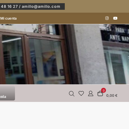
 48 16 27 / amillo@amillo.com
Mi cuenta
0
enta
0,00 €