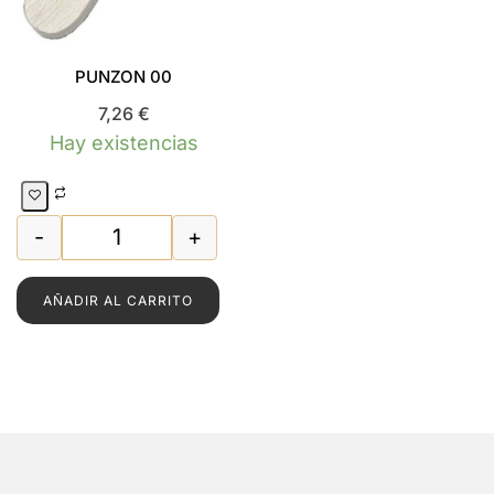
PUNZON 00
7,26
€
Hay existencias
-
+
AR 7915 cantidad
PUNZON 00 cantidad
AÑADIR AL CARRITO