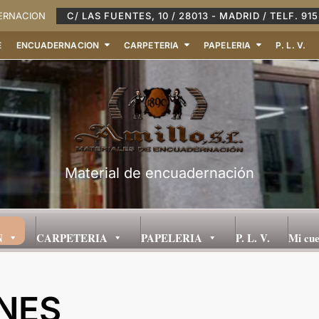
DERNACION
C/ LAS FUENTES, 10 / 28013 - MADRID / TELF. 915
E
ENCUADERNACION
CARPETERIA
PAPELERIA
P. L. V.
Material de encuadernación
N
CARPETERIA
PAPELERIA
P. L. V.
Mi cu
NES