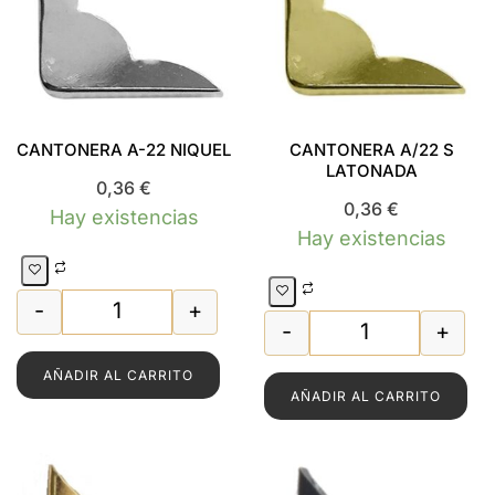
CANTONERA A-22 NIQUEL
CANTONERA A/22 S
LATONADA
0,36
€
0,36
€
Hay existencias
Hay existencias
-
+
CANTONERA A-22 NIQUEL cantidad
-
+
CANTONERA A/2
AÑADIR AL CARRITO
AÑADIR AL CARRITO