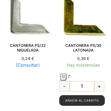
CANTONERA PS/22
CANTONERA PS/30
NIQUELADA
LATONADA
0,24
€
0,36
€
(Consultar)
Hay existencias
-
+
22 NEGRO cantidad
CANTONERA PS
AÑADIR AL CARRITO