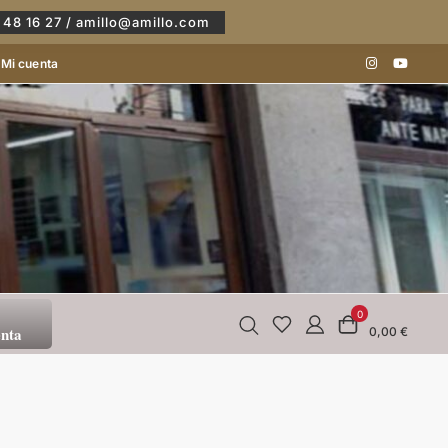
 48 16 27 / amillo@amillo.com
Mi cuenta
0
enta
0,00 €