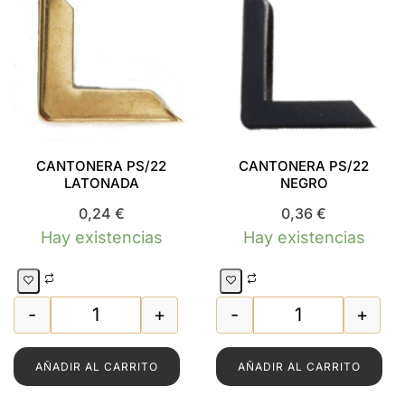
CANTONERA PS/22
CANTONERA PS/22
LATONADA
NEGRO
0,24
€
0,36
€
Hay existencias
Hay existencias
-
+
-
+
CANTONERA PS/22 LATONADA cantidad
CANTONERA PS/
AÑADIR AL CARRITO
AÑADIR AL CARRITO