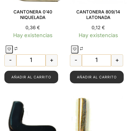
CANTONERA 0’40
CANTONERA 809/14
NIQUELADA
LATONADA
0,36
€
0,12
€
Hay existencias
Hay existencias
-
+
-
+
CANTONERA 0'40 NIQUELADA cantidad
CANTONERA 80
AÑADIR AL CARRITO
AÑADIR AL CARRITO