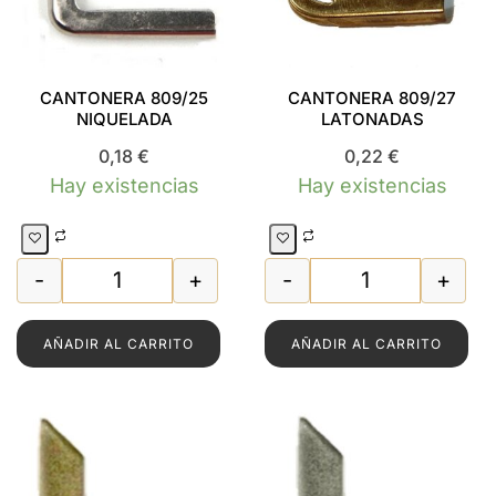
CANTONERA 809/25
CANTONERA 809/27
NIQUELADA
LATONADAS
0,18
€
0,22
€
Hay existencias
Hay existencias
-
+
-
+
9/25 LATONADA cantidad
CANTONERA 809/25 NIQUELADA cantidad
CANTONERA 80
AÑADIR AL CARRITO
AÑADIR AL CARRITO