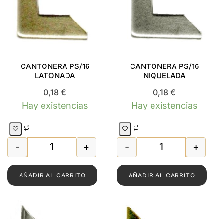
CANTONERA PS/16
CANTONERA PS/16
LATONADA
NIQUELADA
0,18
€
0,18
€
Hay existencias
Hay existencias
-
+
-
+
2 S LATONADA cantidad
CANTONERA PS/16 LATONADA cantidad
CANTONERA PS/
AÑADIR AL CARRITO
AÑADIR AL CARRITO