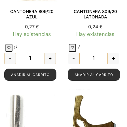
CANTONERA 809/20
CANTONERA 809/20
AZUL
LATONADA
0,27
€
0,24
€
Hay existencias
Hay existencias
-
+
-
+
9/14 LATONADA cantidad
CANTONERA 809/20 AZUL cantidad
CANTONERA 80
AÑADIR AL CARRITO
AÑADIR AL CARRITO