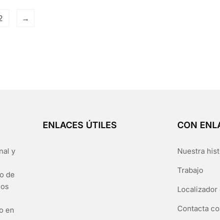
2
→
ENLACES ÚTILES
CON ENL
nal y
Nuestra hist
Trabajo
go de
los
Localizador 
Contacta co
to en