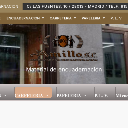
DERNACION
C/ LAS FUENTES, 10 / 28013 - MADRID / TELF. 915
E
ENCUADERNACION
CARPETERIA
PAPELERIA
P. L. V.
Material de encuadernación
N
CARPETERIA
PAPELERIA
P. L. V.
Mi cu