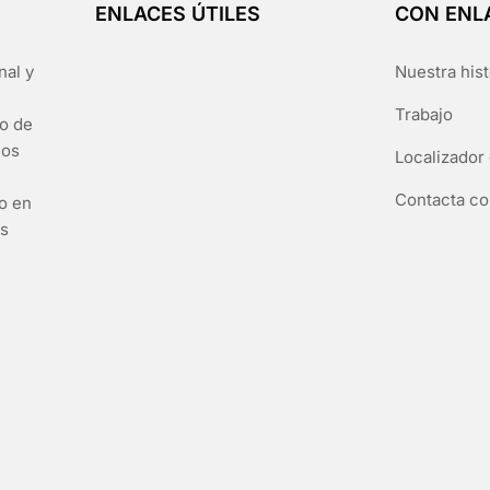
ENLACES ÚTILES
CON ENL
nal y
Nuestra hist
Trabajo
go de
los
Localizador 
Contacta co
to en
es