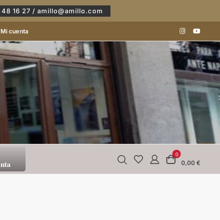
 48 16 27 / amillo@amillo.com
Mi cuenta
0
enta
0,00 €