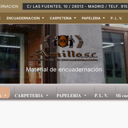
DERNACION
C/ LAS FUENTES, 10 / 28013 - MADRID / TELF. 915
E
ENCUADERNACION
CARPETERIA
PAPELERIA
P. L. V.
Material de encuadernación
N
CARPETERIA
PAPELERIA
P. L. V.
Mi cu