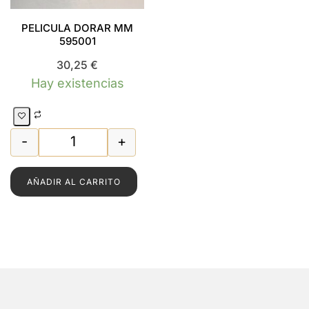
PELICULA DORAR MM
595001
30,25
€
Hay existencias
INO 80 X 80 25 HOJAS PAN DE ORO Limon cantidad
-
+
idad
PELICULA DORAR MM 595001 cantidad
AÑADIR AL CARRITO