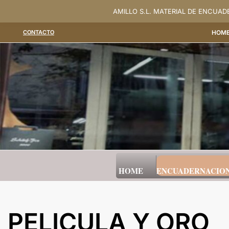
Saltar
AMILLO S.L. MATERIAL DE ENCUA
al
CONTACTO
HOM
contenido
HOME
ENCUADERNACIO
PELICULA Y ORO