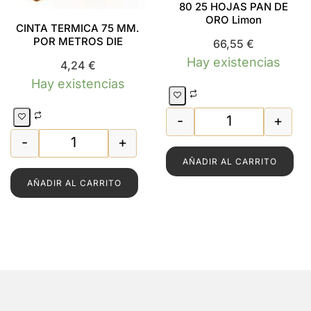
80 25 HOJAS PAN DE
ORO Limon
CINTA TERMICA 75 MM.
POR METROS DIE
66,55
€
Hay existencias
4,24
€
Hay existencias
-
+
LIBRILLO ORO F
-
+
CINTA TERMICA 75 MM. POR METROS DIE cant
AÑADIR AL CARRITO
AÑADIR AL CARRITO