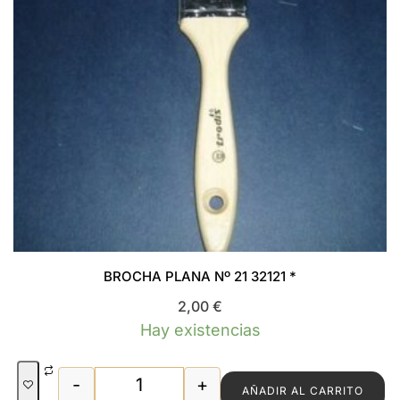
BROCHA PLANA Nº 21 32121 *
2,00
€
Hay existencias
-
+
AÑADIR AL CARRITO
BROCHA PLANA Nº 21 32121 * cantidad