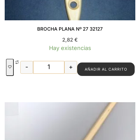
BROCHA PLANA Nº 27 32127
2,82
€
Hay existencias
-
+
AÑADIR AL CARRITO
BROCHA PLANA Nº 27 32127 cantidad