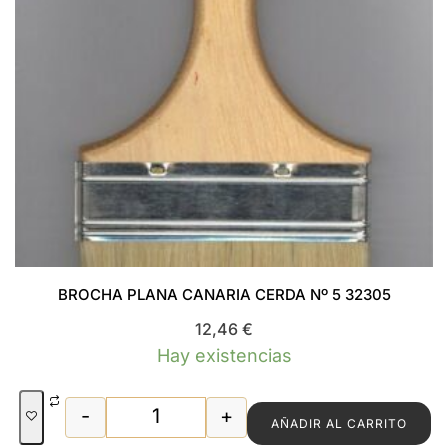
BROCHA PLANA CANARIA CERDA Nº 5 32305
12,46
€
Hay existencias
-
+
AÑADIR AL CARRITO
BROCHA PLANA CANARIA CERDA Nº 5 3