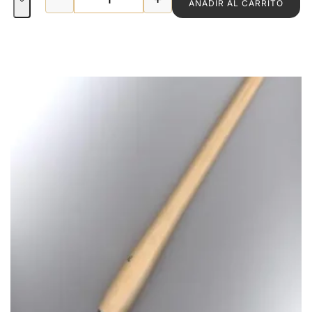
AÑADIR AL CARRITO
BROCHA REDONDA Nº 22 cantidad