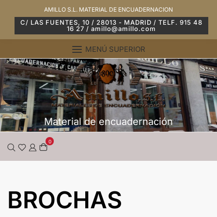
Saltar
AMILLO S.L. MATERIAL DE ENCUADERNACION
al
C/ LAS FUENTES, 10 / 28013 - MADRID / TELF. 915 48
16 27 / amillo@amillo.com
contenido
MENÚ SUPERIOR
Material de encuadernación
0
BROCHAS