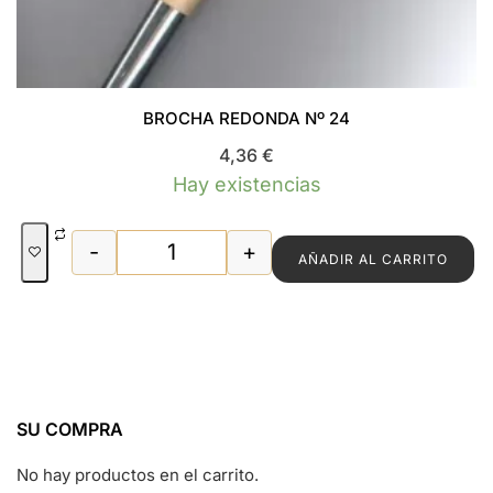
BROCHA REDONDA Nº 24
4,36
€
Hay existencias
-
+
AÑADIR AL CARRITO
BROCHA REDONDA Nº 24 cantidad
SU COMPRA
No hay productos en el carrito.