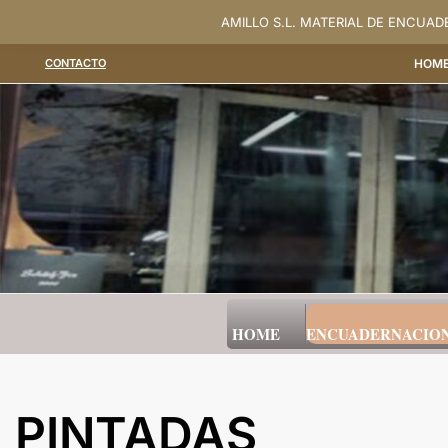
Saltar
AMILLO S.L. MATERIAL DE ENCUA
al
CONTACTO
HOM
contenido
HOME
ENCUADERNACIO
PINTADAS