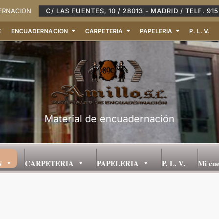
DERNACION
C/ LAS FUENTES, 10 / 28013 - MADRID / TELF. 915
E
ENCUADERNACION
CARPETERIA
PAPELERIA
P. L. V.
Material de encuadernación
N
CARPETERIA
PAPELERIA
P. L. V.
Mi cu