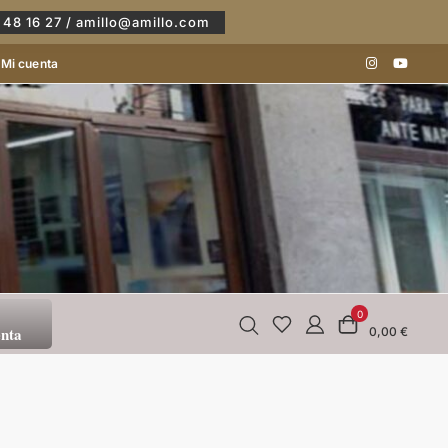
 48 16 27 / amillo@amillo.com
Mi cuenta
0
enta
0,00 €