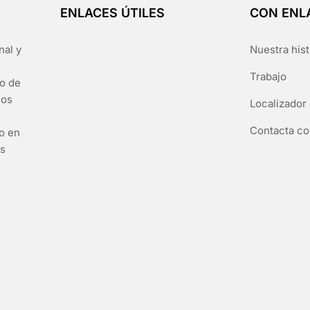
ENLACES ÚTILES
CON ENL
nal y
Nuestra hist
Trabajo
go de
los
Localizador 
Contacta co
to en
es