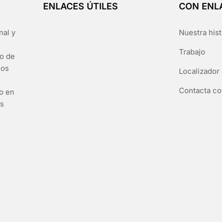
ENLACES ÚTILES
CON ENL
nal y
Nuestra hist
Trabajo
go de
los
Localizador 
Contacta co
to en
es