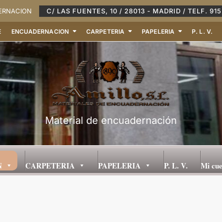
DERNACION
C/ LAS FUENTES, 10 / 28013 - MADRID / TELF. 915
E
ENCUADERNACION
CARPETERIA
PAPELERIA
P. L. V.
Material de encuadernación
N
CARPETERIA
PAPELERIA
P. L. V.
Mi cu