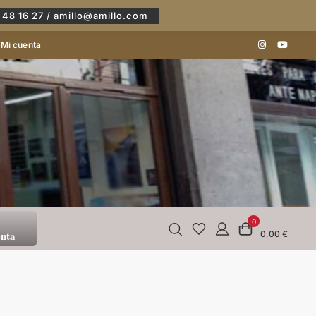
 48 16 27 / amillo@amillo.com
Mi cuenta
0
enta
0,00 €