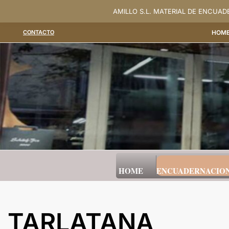
Saltar
AMILLO S.L. MATERIAL DE ENCUA
al
CONTACTO
HOM
contenido
HOME
ENCUADERNACIO
TARLATANA