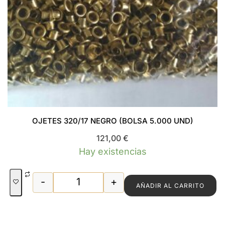
OJETES 320/17 NEGRO (BOLSA 5.000 UND)
121,00
€
Hay existencias
-
+
AÑADIR AL CARRITO
OJETES 320/17 NEGRO (BOLSA 5.000 U