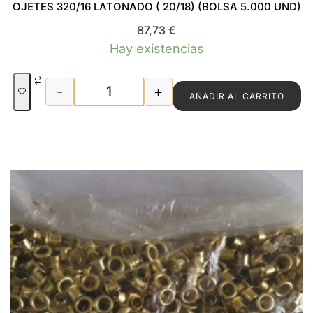
OJETES 320/16 LATONADO ( 20/18) (BOLSA 5.000 UND)
87,73
€
Hay existencias
-
+
AÑADIR AL CARRITO
OJETES 320/16 LATONADO ( 20/18) (B