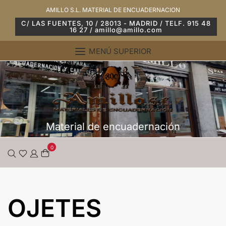
Saltar
AMILLO S.L. MATERIAL DE ENCUADERNACION
al
C/ LAS FUENTES, 10 / 28013 - MADRID / TELF. 915 48
16 27 / amillo@amillo.com
contenido
MENÚ SUPERIOR
Material de encuadernación
0
OJETES