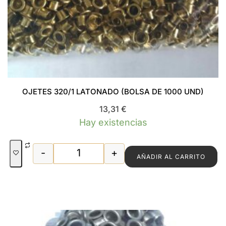
OJETES 320/1 LATONADO (BOLSA DE 1000 UND)
13,31
€
Hay existencias
-
+
AÑADIR AL CARRITO
OJETES 320/1 LATONADO (BOLSA DE 10