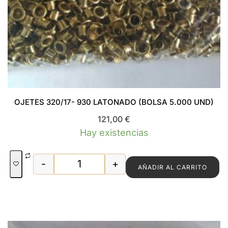
OJETES 320/17- 930 LATONADO (BOLSA 5.000 UND)
121,00
€
Hay existencias
-
+
AÑADIR AL CARRITO
OJETES 320/17- 930 LATONADO (BOLSA