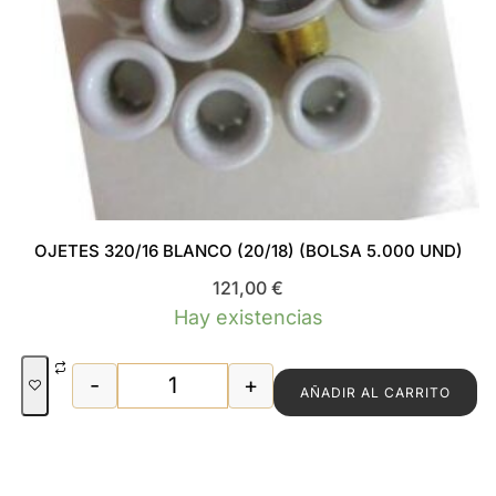
OJETES 320/16 BLANCO (20/18) (BOLSA 5.000 UND)
121,00
€
Hay existencias
-
+
AÑADIR AL CARRITO
OJETES 320/16 BLANCO (20/18) (BOLSA