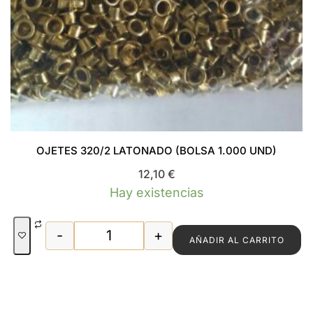
OJETES 320/2 LATONADO (BOLSA 1.000 UND)
12,10
€
Hay existencias
-
+
AÑADIR AL CARRITO
OJETES 320/2 LATONADO (BOLSA 1.00