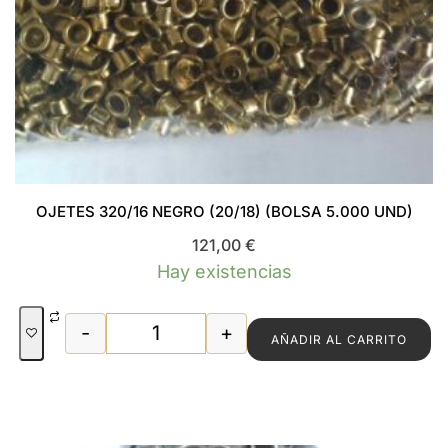
OJETES 320/16 NEGRO (20/18) (BOLSA 5.000 UND)
121,00
€
Hay existencias
-
+
AÑADIR AL CARRITO
OJETES 320/16 NEGRO (20/18) (BOLSA 