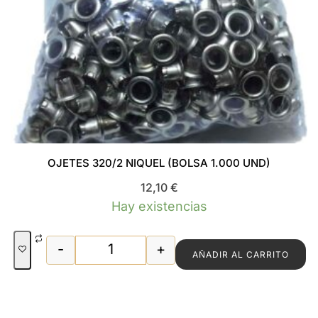
OJETES 320/2 NIQUEL (BOLSA 1.000 UND)
12,10
€
Hay existencias
-
+
AÑADIR AL CARRITO
OJETES 320/2 NIQUEL (BOLSA 1.000 UN