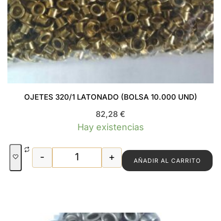
OJETES 320/1 LATONADO (BOLSA 10.000 UND)
82,28
€
Hay existencias
-
+
AÑADIR AL CARRITO
OJETES 320/1 LATONADO (BOLSA 10.0