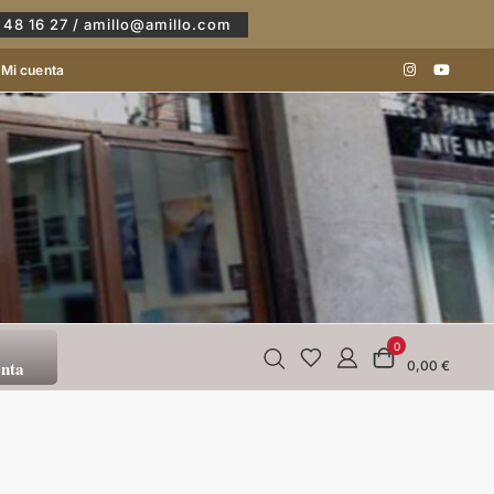
 48 16 27 / amillo@amillo.com
Mi cuenta
0
enta
0,00 €