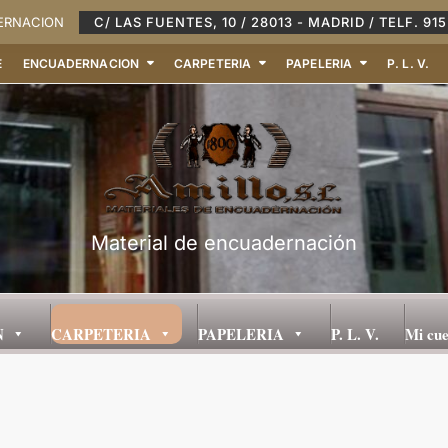
DERNACION
C/ LAS FUENTES, 10 / 28013 - MADRID / TELF. 915
E
ENCUADERNACION
CARPETERIA
PAPELERIA
P. L. V.
Material de encuadernación
N
CARPETERIA
PAPELERIA
P. L. V.
Mi cu