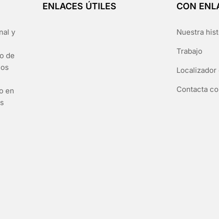
ENLACES ÚTILES
CON ENL
nal y
Nuestra hist
Trabajo
go de
los
Localizador 
Contacta co
to en
es