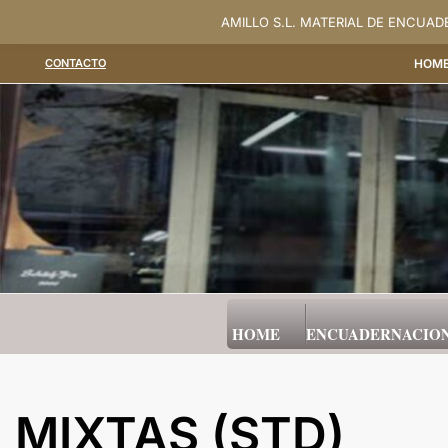
Saltar
AMILLO S.L. MATERIAL DE ENCUA
al
CONTACTO
HOM
contenido
HOME
ENCUADERNACIO
MIXTAS (STD)