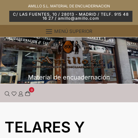
Saltar
AMILLO S.L. MATERIAL DE ENCUADERNACION
al
C/ LAS FUENTES, 10 / 28013 - MADRID / TELF. 915 48
16 27 / amillo@amillo.com
contenido
MENÚ SUPERIOR
Material de encuadernación
0
TELARES Y