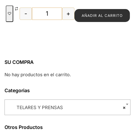
-
+
AÑADIR AL CARRITO
TELAR DE MADERA cantidad
SU COMPRA
No hay productos en el carrito.
Categorias
TELARES Y PRENSAS
×
Otros Productos