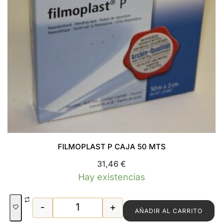
FILMOPLAST P CAJA 50 MTS
31,46
€
Hay existencias
-
+
AÑADIR AL CARRITO
FILMOPLAST P CAJA 50 MTS cantidad