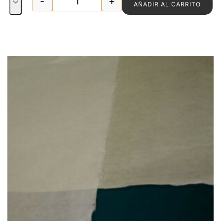
-
+
AÑADIR AL CARRITO
PAPEL JAPON 34 gr. OKAMOTO GASENSH