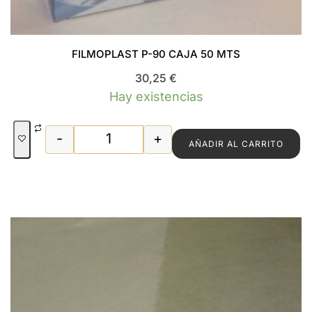
FILMOPLAST P-90 CAJA 50 MTS
30,25
€
Hay existencias
-
+
AÑADIR AL CARRITO
FILMOPLAST P-90 CAJA 50 MTS canti