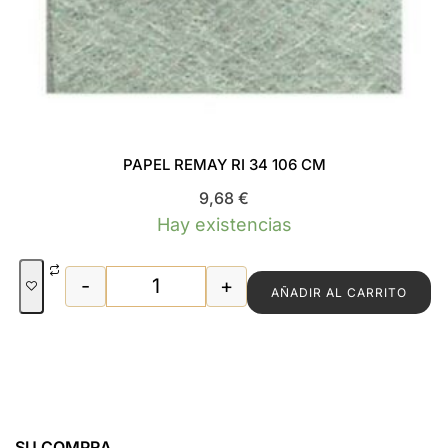
PAPEL REMAY RI 34 106 CM
9,68
€
Hay existencias
-
+
AÑADIR AL CARRITO
PAPEL REMAY RI 34 106 CM cantidad
SU COMPRA