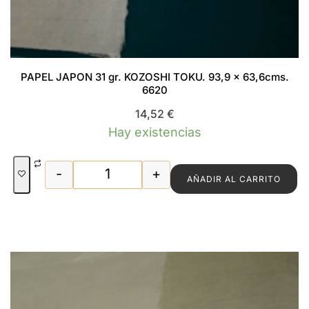
PAPEL JAPON 31 gr. KOZOSHI TOKU. 93,9 x 63,6cms.
6620
14,52
€
Hay existencias
-
+
AÑADIR AL CARRITO
PAPEL JAPON 31 gr. KOZOSHI TOKU. 93