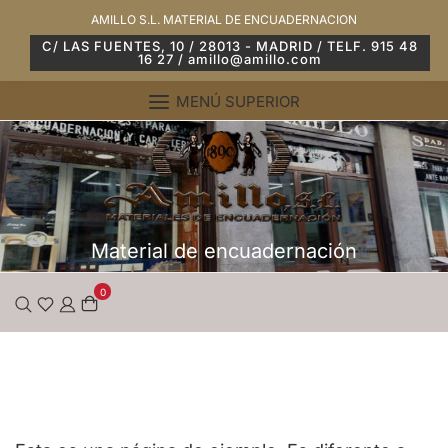
Saltar
AMILLO S.L. MATERIAL DE ENCUADERNACION
al
C/ LAS FUENTES, 10 / 28013 - MADRID / TELF. 915 48
16 27 / amillo@amillo.com
contenido
MENÚ SUPERIOR
Material de encuadernación
0