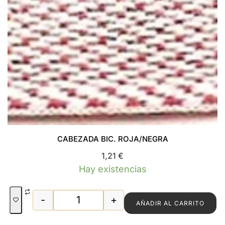
CABEZADA BIC. ROJA/NEGRA
1,21
€
Hay existencias
-
+
AÑADIR AL CARRITO
CABEZADA BIC. ROJA/NEGRA cantidad