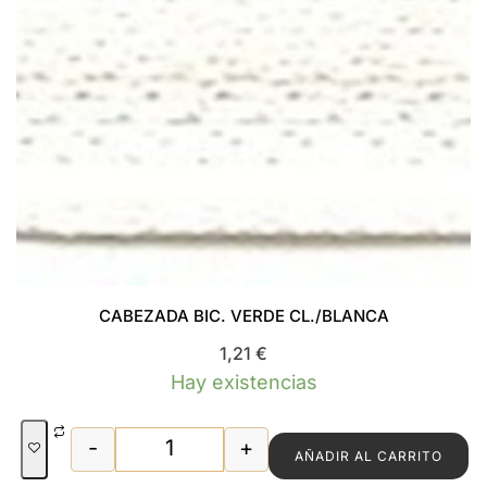
CABEZADA BIC. VERDE CL./BLANCA
1,21
€
Hay existencias
-
+
AÑADIR AL CARRITO
CABEZADA BIC. VERDE CL./BLANCA ca