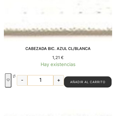
CABEZADA BIC. AZUL CL/BLANCA
1,21
€
Hay existencias
-
+
AÑADIR AL CARRITO
CABEZADA BIC. AZUL CL/BLANCA cant