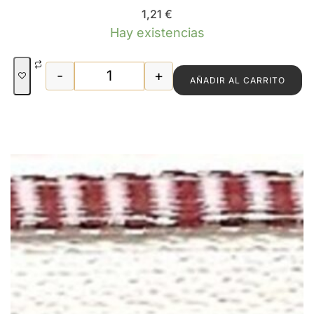
1,21
€
Hay existencias
-
+
AÑADIR AL CARRITO
CABEZADA BIC. COLORES cantidad