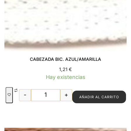
CABEZADA BIC. AZUL/AMARILLA
1,21
€
Hay existencias
-
+
AÑADIR AL CARRITO
CABEZADA BIC. AZUL/AMARILLA canti