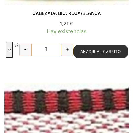
CABEZADA BIC. ROJA/BLANCA
1,21
€
Hay existencias
-
+
AÑADIR AL CARRITO
CABEZADA BIC. ROJA/BLANCA cantid