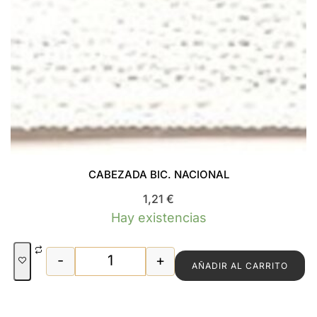
CABEZADA BIC. NACIONAL
1,21
€
Hay existencias
-
+
AÑADIR AL CARRITO
CABEZADA BIC. NACIONAL cantidad