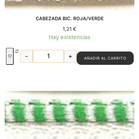
CABEZADA BIC. ROJA/VERDE
1,21
€
Hay existencias
-
+
AÑADIR AL CARRITO
CABEZADA BIC. ROJA/VERDE cantidad