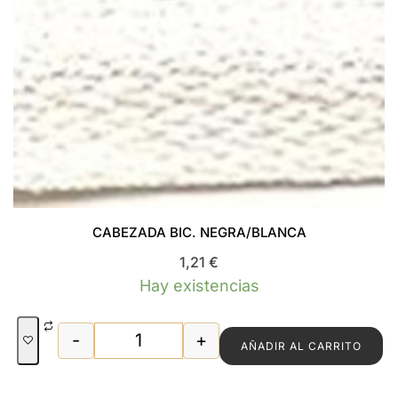
CABEZADA BIC. NEGRA/BLANCA
1,21
€
Hay existencias
-
+
AÑADIR AL CARRITO
CABEZADA BIC. NEGRA/BLANCA canti