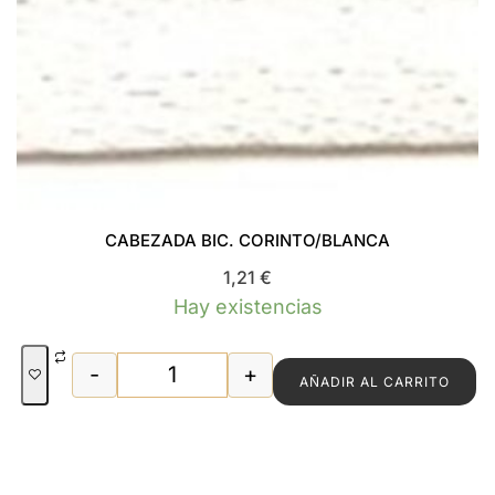
CABEZADA BIC. CORINTO/BLANCA
1,21
€
Hay existencias
-
+
AÑADIR AL CARRITO
CABEZADA BIC. CORINTO/BLANCA can