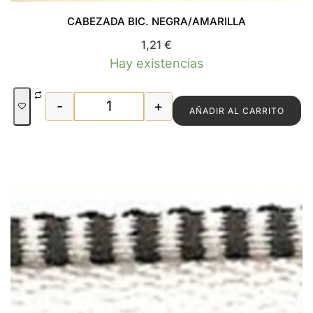
CABEZADA BIC. NEGRA/AMARILLA
1,21
€
Hay existencias
-
+
AÑADIR AL CARRITO
CABEZADA BIC. NEGRA/AMARILLA can