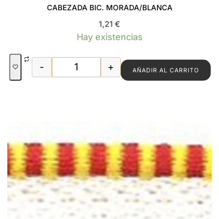
CABEZADA BIC. MORADA/BLANCA
1,21
€
Hay existencias
-
+
AÑADIR AL CARRITO
CABEZADA BIC. MORADA/BLANCA can