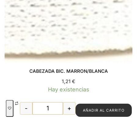
CABEZADA BIC. MARRON/BLANCA
1,21
€
Hay existencias
-
+
AÑADIR AL CARRITO
CABEZADA BIC. MARRON/BLANCA cant