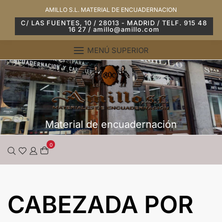
Saltar
AMILLO S.L. MATERIAL DE ENCUADERNACION
al
C/ LAS FUENTES, 10 / 28013 - MADRID / TELF. 915 48
16 27 / amillo@amillo.com
contenido
MENÚ SUPERIOR
Material de encuadernación
0
CABEZADA POR