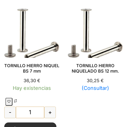
TORNILLO HIERRO NIQUEL
TORNILLO HIERRO
BS 7 mm
NIQUELADO BS 12 mm.
36,30
€
30,25
€
Hay existencias
(Consultar)
-
+
d
O NIQUEL BS 5 mm cantidad
TORNILLO HIERRO NIQUEL BS 7 mm cantidad