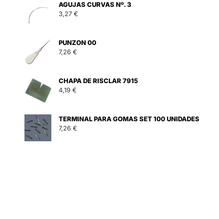
AGUJAS CURVAS Nº. 3
3,27
€
PUNZON 00
7,26
€
CHAPA DE RISCLAR 7915
4,19
€
TERMINAL PARA GOMAS SET 100 UNIDADES
7,26
€
O NIQUEL 025 mm. cantidad