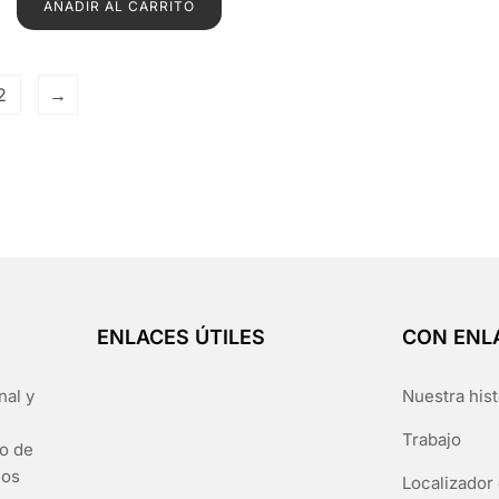
AÑADIR AL CARRITO
2
→
ENLACES ÚTILES
CON ENL
nal y
Nuestra hist
Trabajo
go de
los
Localizador 