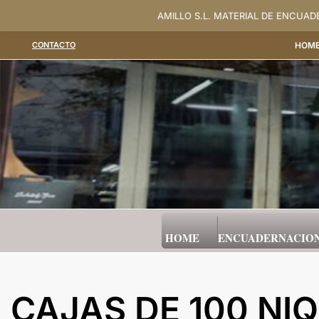
Saltar
AMILLO S.L. MATERIAL DE ENCUA
al
CONTACTO
HOM
contenido
HOME
ENCUADERNACIO
CAJAS DE 100 NI