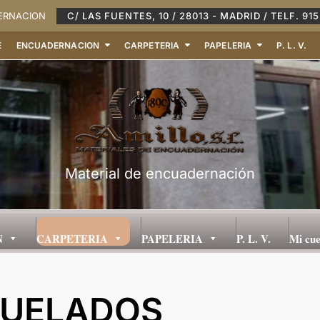
DERNACION
C/ LAS FUENTES, 10 / 28013 - MADRID / TELF. 915
E
ENCUADERNACION
CARPETERIA
PAPELERIA
P. L. V.
Material de encuadernación
N
CARPETERIA
PAPELERIA
P. L. V.
Mi cu
QUELADOS