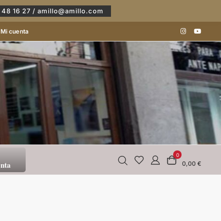
 48 16 27 / amillo@amillo.com
Mi cuenta
0
enta
0,00 €