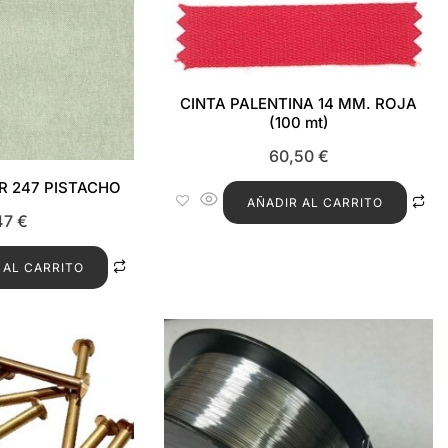
CINTA PALENTINA 14 MM. ROJA
(100 mt)
60,50
€
R 247 PISTACHO
AÑADIR AL CARRITO
47
€
 AL CARRITO