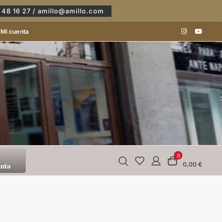
 48 16 27 / amillo@amillo.com
Mi cuenta
0
enta
0,00 €