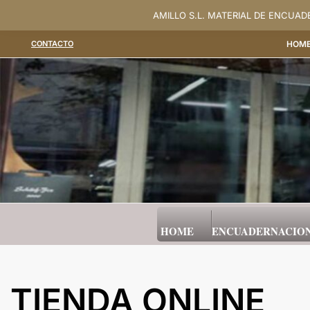
Saltar
AMILLO S.L. MATERIAL DE ENCUA
al
CONTACTO
HOM
contenido
HOME
ENCUADERNACIO
TIENDA ONLINE