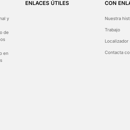
ENLACES ÚTILES
CON ENL
nal y
Nuestra hist
Trabajo
go de
los
Localizador 
Contacta co
to en
es