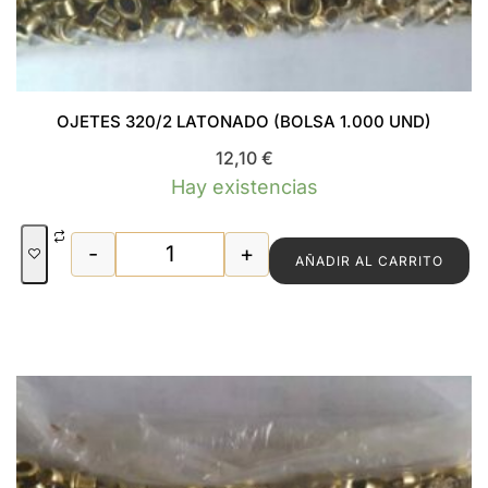
OJETES 320/2 LATONADO (BOLSA 1.000 UND)
12,10
€
Hay existencias
-
+
AÑADIR AL CARRITO
OJETES 320/2 LATONADO (BOLSA 1.00