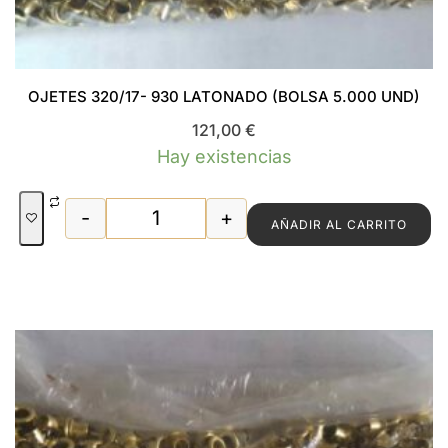
OJETES 320/17- 930 LATONADO (BOLSA 5.000 UND)
121,00
€
Hay existencias
-
+
AÑADIR AL CARRITO
OJETES 320/17- 930 LATONADO (BOLSA