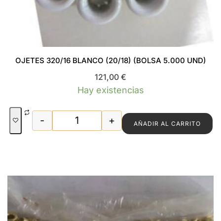
OJETES 320/16 BLANCO (20/18) (BOLSA 5.000 UND)
121,00
€
Hay existencias
-
+
AÑADIR AL CARRITO
OJETES 320/16 BLANCO (20/18) (BOLSA