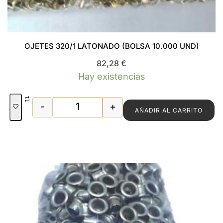
OJETES 320/1 LATONADO (BOLSA 10.000 UND)
82,28
€
Hay existencias
-
+
AÑADIR AL CARRITO
OJETES 320/1 LATONADO (BOLSA 10.0