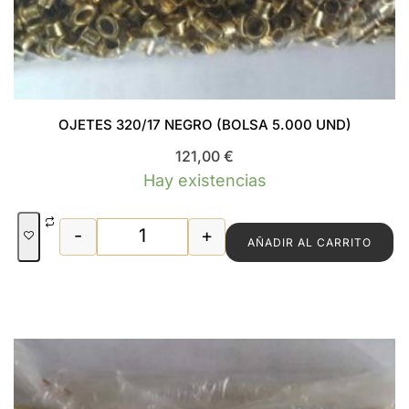
OJETES 320/17 NEGRO (BOLSA 5.000 UND)
121,00
€
Hay existencias
-
+
AÑADIR AL CARRITO
OJETES 320/17 NEGRO (BOLSA 5.000 U