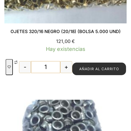
OJETES 320/16 NEGRO (20/18) (BOLSA 5.000 UND)
121,00
€
Hay existencias
-
+
AÑADIR AL CARRITO
OJETES 320/16 NEGRO (20/18) (BOLSA 