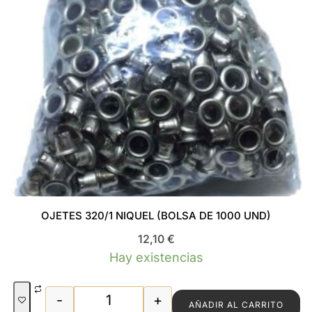
OJETES 320/1 NIQUEL (BOLSA DE 1000 UND)
12,10
€
Hay existencias
-
+
AÑADIR AL CARRITO
OJETES 320/1 NIQUEL (BOLSA DE 1000 