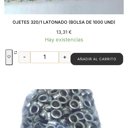
OJETES 320/1 LATONADO (BOLSA DE 1000 UND)
13,31
€
Hay existencias
-
+
AÑADIR AL CARRITO
OJETES 320/1 LATONADO (BOLSA DE 10