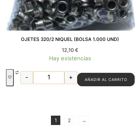
OJETES 320/2 NIQUEL (BOLSA 1.000 UND)
12,10
€
Hay existencias
-
+
AÑADIR AL CARRITO
OJETES 320/2 NIQUEL (BOLSA 1.000 UN
1
2
→