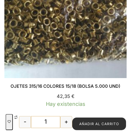
OJETES 315/16 COLORES 15/18 (BOLSA 5.000 UND)
42,35
€
Hay existencias
-
+
AÑADIR AL CARRITO
OJETES 315/16 COLORES 15/18 (BOLSA 