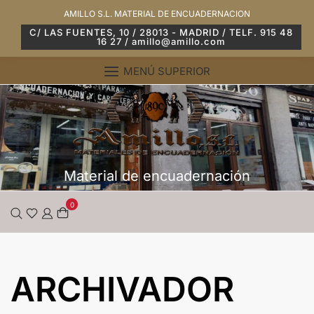
Saltar
AMILLO S.L. MATERIAL DE ENCUADERNACION
al
C/ LAS FUENTES, 10 / 28013 - MADRID / TELF. 915 48
16 27 / amillo@amillo.com
contenido
MENÚ SUPERIOR
Material de encuadernación
0
ARCHIVADOR