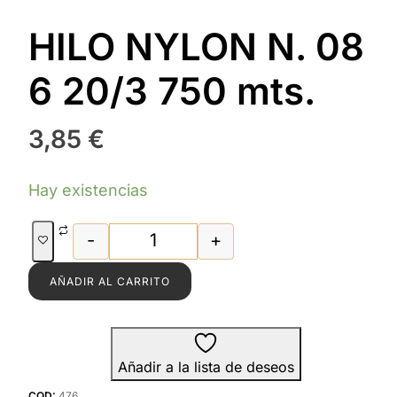
HILO NYLON N. 08
6 20/3 750 mts.
3,85
€
Hay existencias
-
+
HILO NYLON N. 08 6 20/3 750 mts. ca
AÑADIR AL CARRITO
Añadir a la lista de deseos
COD:
476