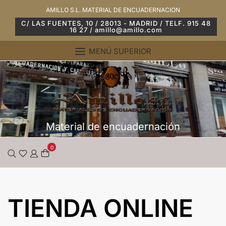
Saltar
AMILLO S.L. MATERIAL DE ENCUADERNACION
al
C/ LAS FUENTES, 10 / 28013 - MADRID / TELF. 915 48
16 27 / amillo@amillo.com
contenido
MENÚ SUPERIOR
Material de encuadernación
0
TIENDA ONLINE