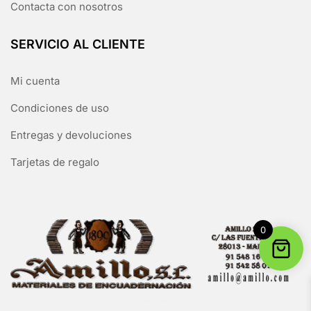
Contacta con nosotros
SERVICIO AL CLIENTE
Mi cuenta
Condiciones de uso
Entregas y devoluciones
Tarjetas de regalo
0
Copyright © 2026 Hello Shoppable. Funciona con
WordPress